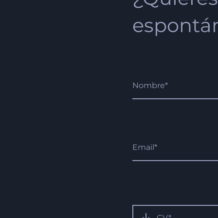
espontá
CV*