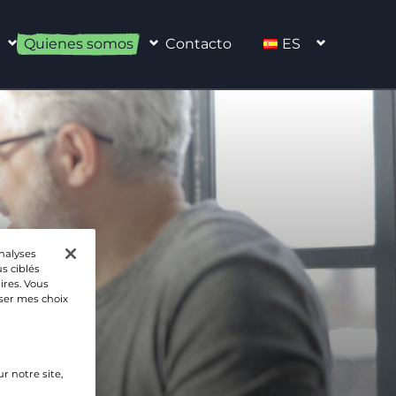
Quienes somos
Contacto
ES
FR
EN
ES
analyses
s ciblés
ires. Vous
iser mes choix
r notre site,