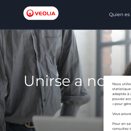
Quien es
Unirse a nosot
Nous utilis
statistique
adaptés à 
pouvez acce
» pour gére
Vous pouve
Pour en sav
consultez i