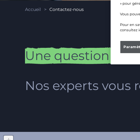
» pour gére
Accueil
>
Contactez-nous
Vous pouve
Pour en sav
consultez i
Paramèt
Une
question
?
U
Nos experts vous 