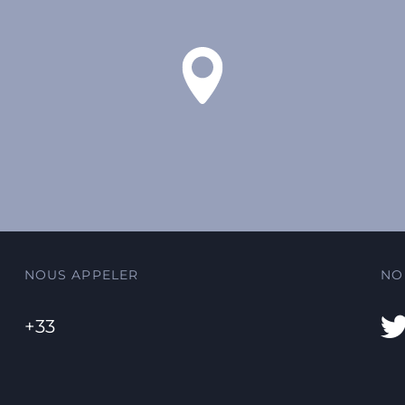
NOUS APPELER
NO
+33