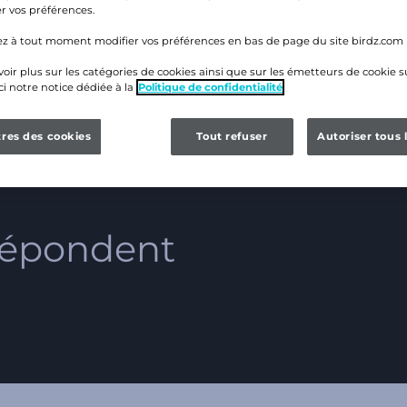
r vos préférences.
z à tout moment modifier vos préférences en bas de page du site birdz.com
oir plus sur les catégories de cookies ainsi que sur les émetteurs de cookie su
ci notre notice dédiée à la
Politique de confidentialité
res des cookies
Tout refuser
Autoriser tous 
n
projet
?
Besoin
d’info
répondent