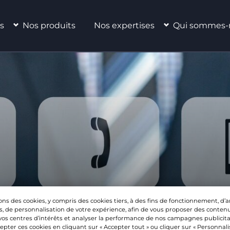
s
Nos produits
Nos expertises
Qui sommes-
ons des cookies, y compris des cookies tiers, à des fins de fonctionnement, d’
s, de personnalisation de votre expérience, afin de vous proposer des contenu
vos centres d’intérêts et analyser la performance de nos campagnes publicita
pter ces cookies en cliquant sur « Accepter tout » ou cliquer sur « Personnal