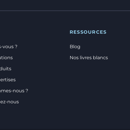
RESSOURCES
s-vous ?
Blog
utions
Nos livres blancs
duits
ertises
mmes-nous ?
tez-nous