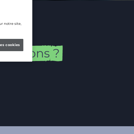
r notre site,
les cookies
rmations
?