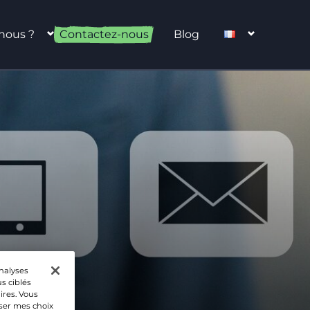
nous ?
Contactez-nous
Blog
analyses
s ciblés
ires. Vous
iser mes choix