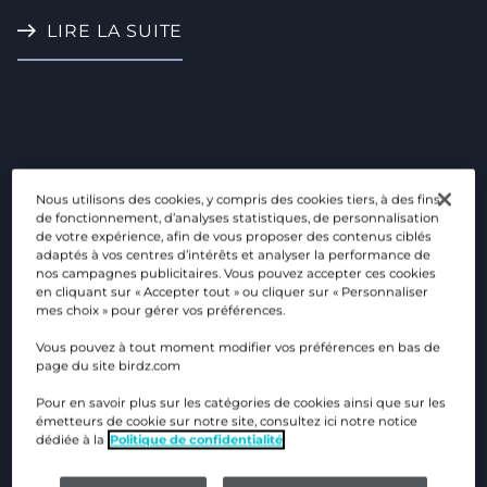
LIRE LA SUITE
Nous utilisons des cookies, y compris des cookies tiers, à des fins
de fonctionnement, d’analyses statistiques, de personnalisation
de votre expérience, afin de vous proposer des contenus ciblés
CORPORATE
EAU
adaptés à vos centres d’intérêts et analyser la performance de
nos campagnes publicitaires. Vous pouvez accepter ces cookies
en cliquant sur « Accepter tout » ou cliquer sur « Personnaliser
mes choix » pour gérer vos préférences.
ENVIRONNEMENT
RÉSEAUX IOT
Vous pouvez à tout moment modifier vos préférences en bas de
page du site birdz.com
SMART BUILDING
Pour en savoir plus sur les catégories de cookies ainsi que sur les
émetteurs de cookie sur notre site, consultez ici notre notice
dédiée à la
Politique de confidentialité