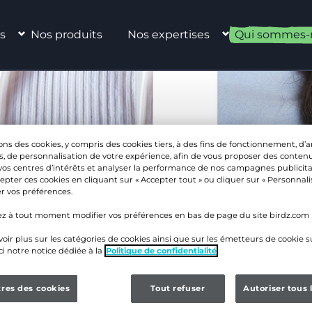
s
Nos produits
Nos expertises
Qui sommes-
ons des cookies, y compris des cookies tiers, à des fins de fonctionnement, d’
s, de personnalisation de votre expérience, afin de vous proposer des contenu
vos centres d’intérêts et analyser la performance de nos campagnes publicita
ité professionnelle
pter ces cookies en cliquant sur « Accepter tout » ou cliquer sur « Personnal
r vos préférences.
s hommes
z à tout moment modifier vos préférences en bas de page du site birdz.com
oir plus sur les catégories de cookies ainsi que sur les émetteurs de cookie su
ci notre notice dédiée à la
Politique de confidentialité
res des cookies
Tout refuser
Autoriser tous 