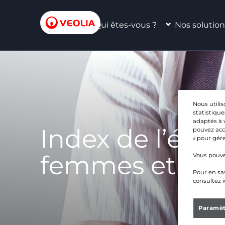
Qui êtes-vous ?
Nos solution
Nous utilis
statistique
adaptés à 
Index de l’égal
pouvez acce
» pour gére
femmes et le
Vous pouve
Pour en sav
consultez i
Paramèt