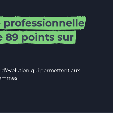
é
professionnelle
e
89
points
sur
 et d’évolution qui permettent aux
hommes.