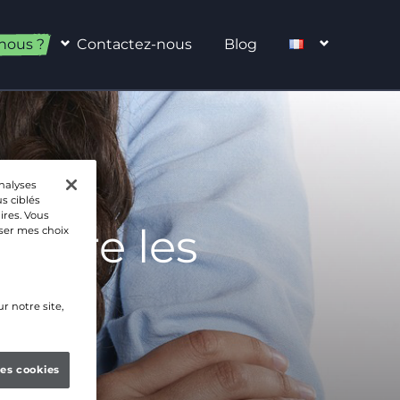
nous ?
Contactez-nous
Blog
analyses
s ciblés
ires. Vous
 entre les
iser mes choix
r notre site,
les cookies