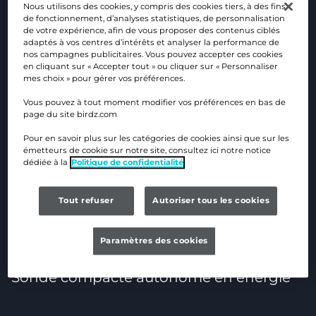
Surveillance de la qualité
Nous utilisons des cookies, y compris des cookies tiers, à des fins
de fonctionnement, d’analyses statistiques, de personnalisation
de l’eau potable
de votre expérience, afin de vous proposer des contenus ciblés
adaptés à vos centres d’intérêts et analyser la performance de
nos campagnes publicitaires. Vous pouvez accepter ces cookies
en cliquant sur « Accepter tout » ou cliquer sur « Personnaliser
mes choix » pour gérer vos préférences.
Surveillance et contrôle de l’eau potable
Vous pouvez à tout moment modifier vos préférences en bas de
page du site birdz.com
Mesure du chlore actif, de la conductivité,
Pour en savoir plus sur les catégories de cookies ainsi que sur les
de la température et de la pression
émetteurs de cookie sur notre site, consultez ici notre notice
dédiée à la
Politique de confidentialité
absolue
Tout refuser
Autoriser tous les cookies
Sonde multiparamètre sans réactif
chimique
Paramètres des cookies
Sonde compacte autonome en énergie