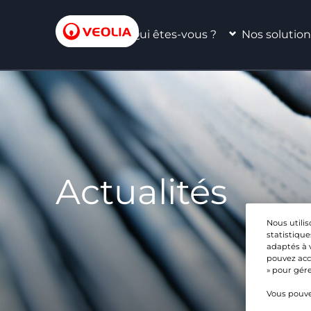
Qui êtes-vous ?
Nos solution
Actualités
Nous utilis
statistique
adaptés à 
pouvez acce
» pour gére
Vous pouve