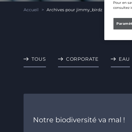
Pour en sav
consultez i
Accueil
>
Archives pour jimmy_birdz
Paramèt
TOUS
CORPORATE
EAU
Notre biodiversité va mal !