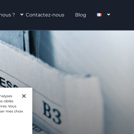
nous ?
Contactez-nous
Blog
analyses
s ciblés
ires. Vous
iser mes choix