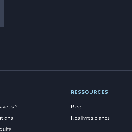
RESSOURCES
s-vous ?
Blog
utions
Nos livres blancs
duits