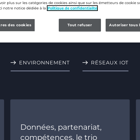
oir plus sur les catégories de cookies ainsi que sur les émetteurs de cookie su
ci notre notice dédiée à la
Politique de confidentialité
res des cookies
Tout refuser
Autoriser tous 
ENVIRONNEMENT
RÉSEAUX IOT
Données, partenariat,
compétences, le trio